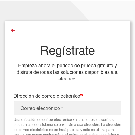
Pasar
al
contenido
principal
Regístrate
Empieza ahora el período de prueba gratuito y
disfruta de todas las soluciones disponibles a tu
alcance.
Dirección de correo electrónico
Una dirección de correo electrónico válida. Todos los correos
electrónicos del sistema se enviarán a esa dirección. La dirección
de correo electrónico no se hará pública y sólo se utiliza para
recibir una nueva contraseña o si quiere recibir ciertas noticias o