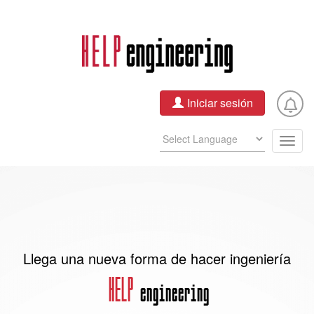
Pasar
al
contenido
principal
Iniciar sesión
Togg
navig
Llega una nueva forma de hacer ingeniería
HELP
engineering