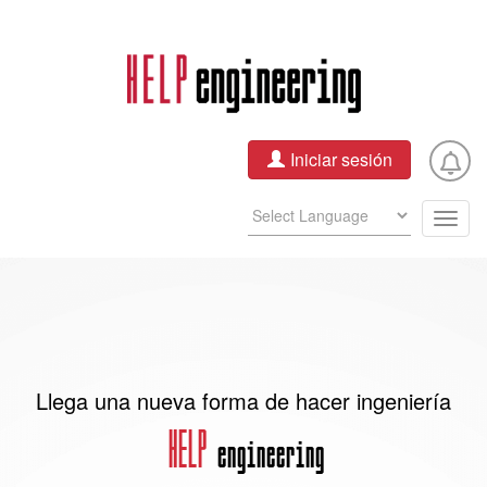
Pasar
al
contenido
principal
Iniciar sesión
Togg
navig
Llega una nueva forma de hacer ingeniería
HELP
engineering